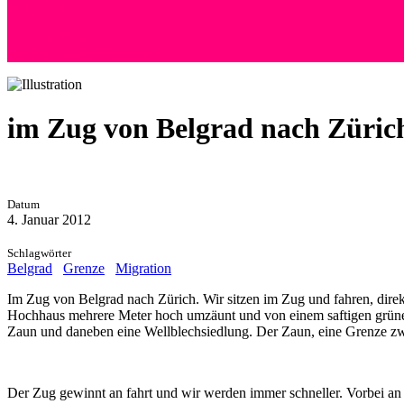
+41 (0) 76 525 72 24
Andreas Wyss
Hoffeld 36 | 8057 Zürich
im Zug von Belgrad nach Züric
Datum
4. Januar 2012
Schlagwörter
Belgrad
Grenze
Migration
Im Zug von Belgrad nach Zürich. Wir sitzen im Zug und fahren, dir
Hochhaus mehrere Meter hoch umzäunt und von einem saftigen grüne
Zaun und daneben eine Wellblechsiedlung. Der Zaun, eine Grenze z
Der Zug gewinnt an fahrt und wir werden immer schneller. Vorbei an 