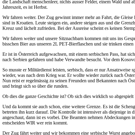
die Landschaft menschenleer, nichts ausser Felder, einem Wald und ab 
Jahreszeit, es ist Herbst.
Wir fahren weiter. Der Zug gewinnt immer mehr an Fahrt, die Gleise
sind in Kroatien. Leute steigen ein, andere steigen aus und die Gren
Kreuz und lächelt zufrieden. Bei der Ausreise scheint es keinen Stem
Wir fahren weiter und unsere Sitznachbarn kommen mit uns ins Gesprä
bisschen Bier aus unseren 2L PET-Bierflaschen und sie trinken einen 
Er ist in Österreich aufgewachsen, mit einem serbischen Pass, hat sich 
nach Serbien gefahren und habe Verwandte besucht. Vor dem Kosovokri
So musste er Militärdienst leisten, serbisch, dass er nur Ansatzweise 
wieder, was nach dem Krieg war. Er wollte wieder zurück nach Österre
Nun reist er regelmässig zu seinen Freunden und Bekannten nach Öst
und bringt sich so über die runden.
Ob dies die ganze Geschichte ist? Ob sich dies wirklich so abgespielt
Und da kommt sie auch schon, eine weitere Grenze. Es ist die Sche
betreten ihn kurz darauf. Die Kontrolle ist intensiver als diejenige 
angeschaut, dann ist es vorbei. Die Beamten nehmen Abdeckungen im Zu
entscheiden WIR wer rein kommt.
Der Zug fährt weiter und wir bekommen eine serbische Wurst angebot