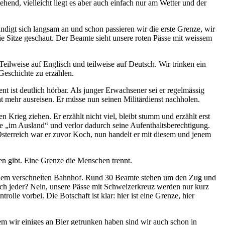
hend, vielleicht liegt es aber auch einfach nur am Wetter und der
digt sich langsam an und schon passieren wir die erste Grenze, wir
ie Sitze geschaut. Der Beamte sieht unsere roten Pässe mit weissem
ilweise auf Englisch und teilweise auf Deutsch. Wir trinken ein
Geschichte zu erzählen.
ent ist deutlich hörbar. Als junger Erwachsener sei er regelmässig
 mehr ausreisen. Er müsse nun seinen Militärdienst nachholen.
 Krieg ziehen. Er erzählt nicht viel, bleibt stumm und erzählt erst
ge „im Ausland“ und verlor dadurch seine Aufenthaltsberechtigung.
sterreich war er zuvor Koch, nun handelt er mit diesem und jenem
zen gibt. Eine Grenze die Menschen trennt.
einem verschneiten Bahnhof. Rund 30 Beamte stehen um den Zug und
rklich jeder? Nein, unsere Pässe mit Schweizerkreuz werden nur kurz
le vorbei. Die Botschaft ist klar: hier ist eine Grenze, hier
m wir einiges an Bier getrunken haben sind wir auch schon in