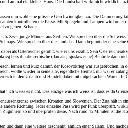
und an mal ein kleines Haus. Die Landschaft wirkt nicht wirklich anzie
 lassen nun wohl eine grössere Geschwindigkeit zu. Die Dämmerung kün
zbeamten kontrollieren die Pässe. Mit Spiegeln und Lampen wird unter d
pel zu geben. Schade.
ch. Zwei junge Männer aus Serbien. Wir sprechen über die Schweiz. Te
Schnaps. Wir sprechen über dies und das. Dann beginnt der eine seine 
dabei als Österreicher gefühlt, wie er uns erzählt. Sein Österreicherakz
eg liess ihn die serbische (damals jugoslawische) Behörde dann nicht
sprach, lernen und kurz darauf, der Kosovokrieg war ausgebrochen, in den
ich, wollte wieder in seine alte, eigentliche Heimat, nur war er zulan
erreich in den Urlaub und Handelt dabei mit mitgebrachten Waren. In Ö
 hat? Ich weiss es nicht. Das einzige was ich weiss ist, dass es da Gren
ngenaussengrenze zwischen Kroatien und Slowenien. Der Zug hält in 
in die andere Richtung. Jeder einzelne Pass wird per Funk überprüft, wi
ginnern ab und überprüfen diese. Nach rund 45 Minuten ist die Kontrol
en und dann eine weitere geschenkt, ähnlich einer Salami. Und nachde