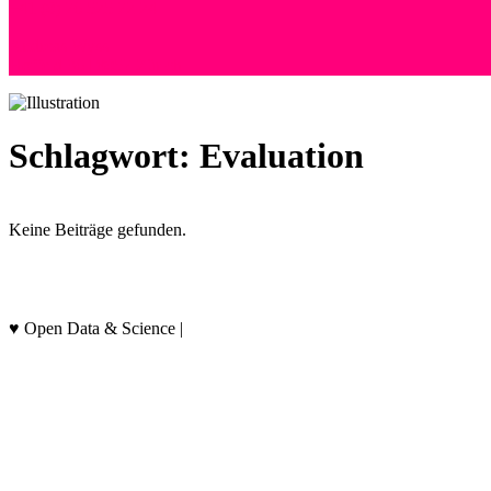
+41 (0) 76 525 72 24
Andreas Wyss
Hoffeld 36 | 8057 Zürich
Schlagwort:
Evaluation
Keine Beiträge gefunden.
Datenschutz & Hinweise
♥ Open Data & Science |
socialthink.ch/data