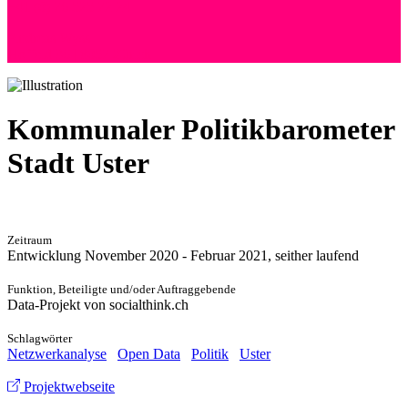
+41 (0) 76 525 72 24
Andreas Wyss
Hoffeld 36 | 8057 Zürich
Kommunaler Politikbarometer
Stadt Uster
Zeitraum
Entwicklung November 2020 - Februar 2021, seither laufend
Funktion, Beteiligte und/oder Auftraggebende
Data-Projekt von socialthink.ch
Schlagwörter
Netzwerkanalyse
Open Data
Politik
Uster
Projektwebseite