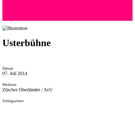
+41 (0) 76 525 72 24
Andreas Wyss
Hoffeld 36 | 8057 Zürich
Usterbühne
Datum
07. Juli 2014
Medium
Zürcher Oberländer / AvU
Schlagwörter