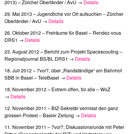
2013)
– Zürcher Oberländer / AvU →
Details
29. Mai 2013 –
Jugendliche vor Ort aufsuchen
– Zürcher
Oberländer / AvU →
Details
26. Oktober 2012 –
Freiräume für Basel
– Rendez-vous
DRS1 →
Details
23. August 2012 –
Bericht zum Projekt Spacescouting
–
Regionaljournal BS/BL DRS1 →
Details
18. Juli 2012 –
7vor7, über „Randständige“ am Bahnhof
SBB in Basel
– TeleBasel →
Details
18. November 2012 –
Extrem offen, für alle
– WoZ
→
Details
12. November 2011 –
BIZ-Sekretär vermisst den ganz
grossen Protest
– Basler Zeitung →
Details
11. November 2011 –
7vor7, Diskussionsrunde mit Peter