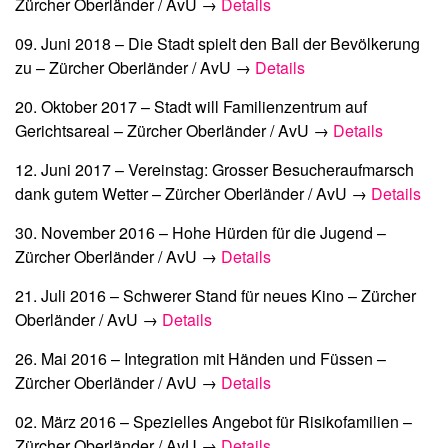
Zürcher Oberländer / AvU →
Details
09. Juni 2018 –
Die Stadt spielt den Ball der Bevölkerung
zu
– Zürcher Oberländer / AvU →
Details
20. Oktober 2017 –
Stadt will Familienzentrum auf
Gerichtsareal
– Zürcher Oberländer / AvU →
Details
12. Juni 2017 –
Vereinstag: Grosser Besucheraufmarsch
dank gutem Wetter
– Zürcher Oberländer / AvU →
Details
30. November 2016 –
Hohe Hürden für die Jugend
–
Zürcher Oberländer / AvU →
Details
21. Juli 2016 –
Schwerer Stand für neues Kino
– Zürcher
Oberländer / AvU →
Details
26. Mai 2016 –
Integration mit Händen und Füssen
–
Zürcher Oberländer / AvU →
Details
02. März 2016 –
Spezielles Angebot für Risikofamilien
–
Zürcher Oberländer / AvU →
Details