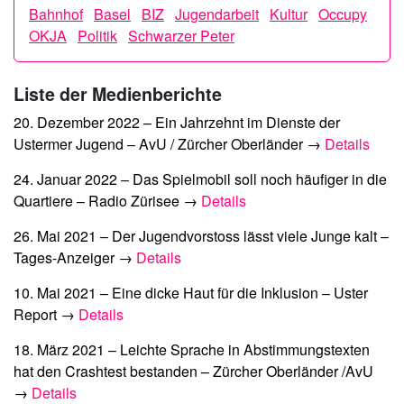
Bahnhof
Basel
BIZ
Jugendarbeit
Kultur
Occupy
OKJA
Politik
Schwarzer Peter
Liste der Medienberichte
20. Dezember 2022 –
Ein Jahrzehnt im Dienste der
Ustermer Jugend
– AvU / Zürcher Oberländer →
Details
24. Januar 2022 –
Das Spielmobil soll noch häufiger in die
Quartiere
– Radio Zürisee →
Details
26. Mai 2021 –
Der Jugendvorstoss lässt viele Junge kalt
–
Tages-Anzeiger →
Details
10. Mai 2021 –
Eine dicke Haut für die Inklusion
– Uster
Report →
Details
18. März 2021 –
Leichte Sprache in Abstimmungstexten
hat den Crashtest bestanden
– Zürcher Oberländer /AvU
→
Details