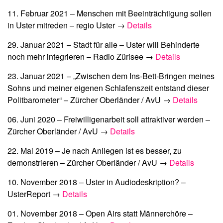
11. Februar 2021 –
Menschen mit Beeinträchtigung sollen
in Uster mitreden
– regio Uster →
Details
29. Januar 2021 –
Stadt für alle – Uster will Behinderte
noch mehr integrieren
– Radio Zürisee →
Details
23. Januar 2021 –
„Zwischen dem Ins-Bett-Bringen meines
Sohns und meiner eigenen Schlafenszeit entstand dieser
Politbarometer“
– Zürcher Oberländer / AvU →
Details
06. Juni 2020 –
Freiwilligenarbeit soll attraktiver werden
–
Zürcher Oberländer / AvU →
Details
22. Mai 2019 –
Je nach Anliegen ist es besser, zu
demonstrieren
– Zürcher Oberländer / AvU →
Details
10. November 2018 –
Uster in Audiodeskription?
–
UsterReport →
Details
01. November 2018 –
Open Airs statt Männerchöre
–