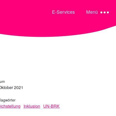
E-Services
Menü
tum
Oktober 2021
lagwörter
ichstellung
Inklusion
UN-BRK